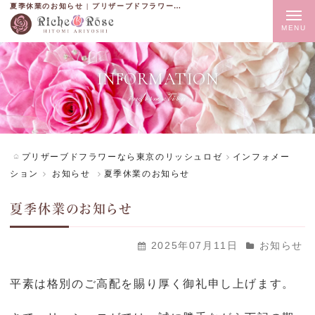
夏季休業のお知らせ | プリザーブドフラワーなら東京のリッシュロゼ
t
o
g
INFORMATION
g
information
l
e
n
プリザーブドフラワーなら東京のリッシュロゼ
インフォメー
a
ション
お知らせ
夏季休業のお知らせ
v
夏季休業のお知らせ
i
g
2025年07月11日
お知らせ
a
t
平素は格別のご高配を賜り厚く御礼申し上げます。
i