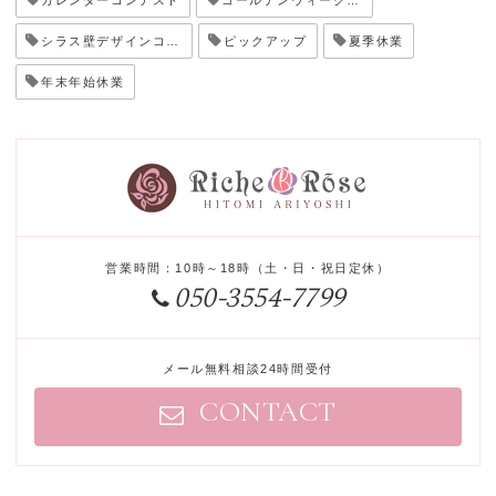
シラス壁デザインコンテスト
ピックアップ
夏季休業
年末年始休業
営業時間
：
10時～18時
（
土
・
日
・
祝日定休
）
050-3554-7799
メール無料相談24時間受付
CONTACT