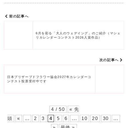
前の記事へ
6月を彩る「大人のウェデイング」のご紹介（マシェ
リカレンダーコンテスト2026入賞作品）
次の記事へ
日本プリザーブドフラワー協会2027年カレンダーコ
ンテスト投票受付中です
4 / 50
« 先
頭
«
...
2
3
4
5
6
...
10
20
30
...
»
最後 »