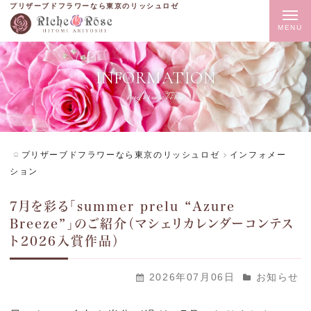
プリザーブドフラワーなら東京のリッシュロゼ
t
o
g
INFORMATION
g
information
l
e
n
プリザーブドフラワーなら東京のリッシュロゼ
インフォメー
a
ション
v
7月を彩る「summer prelu “Azure
i
Breeze”」のご紹介（マシェリカレンダーコンテス
g
ト2026入賞作品）
a
t
2026年07月06日
お知らせ
i